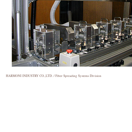
HARMONI INDUSTRY CO.,LTD.
/ Fiber Spreading Systems Division
designed by:
for
Web Templates
Top WP Themes