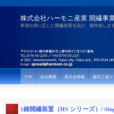
株式会社ハーモニ産業 開繊事
希望仕様に応じた開繊装置を設計、製作致しま
TOP
会社概要
展示会情報
森田工場マ
1錘開繊装置（HS シリーズ）/ Single