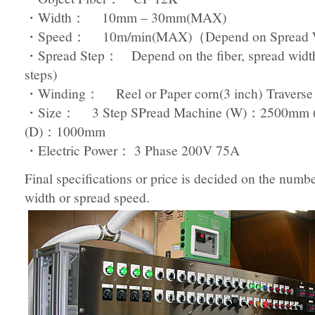
・Width： 10mm – 30mm(MAX)
・Speed： 10m/min(MAX)（Depend on Spread W
・Spread Step： Depend on the fiber, spread width
steps)
・Winding： Reel or Paper corn(3 inch) Traverse
・Size： 3 Step SPread Machine (W)：2500mm
(D)：1000mm
・Electric Power： 3 Phase 200V 75A
Final specifications or price is decided on the numbe
width or spread speed.