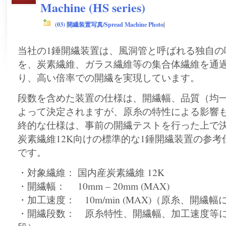
Machine (HS series)
(03) 開繊装置写真/Spread Machine Photo
|
当社の1錘開繊装置は、風洞管と呼ばれる独自の
を、炭素繊維、ガラス繊維等の集合体繊維を通
り、高い倍率での開繊を実現しています。
段数を含めた装置の仕様は、開繊幅、品質（均
よって決定されますが、原糸の特性による影響
終的な仕様は、事前の開繊テストを行った上で
炭素繊維12K向けの標準的な1錘開繊装置の参
です。
・対象繊維： 国内産炭素繊維 12K
・開繊幅： 10mm – 20mm (MAX)
・加工速度： 10m/min (MAX)（原糸、開繊
・開繊段数： 原糸特性、開繊幅、加工速度等に