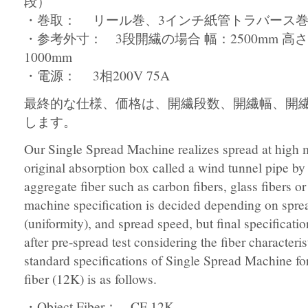
段）
・巻取： リール巻、3インチ紙管トラバース
・参考外寸： 3段開繊の場合 幅：2500mm 高さ：
1000mm
・電源： 3相200V 75A
最終的な仕様、価格は、開繊段数、開繊幅、開
します。
Our Single Spread Machine realizes spread at high 
original absorption box called a wind tunnel pipe by
aggregate fiber such as carbon fibers, glass fibers or
machine specification is decided depending on sprea
(uniformity), and spread speed, but final specificati
after pre-spread test considering the fiber characteri
standard specifications of Single Spread Machine f
fiber (12K) is as follows.
・Object Fiber： CF 12K